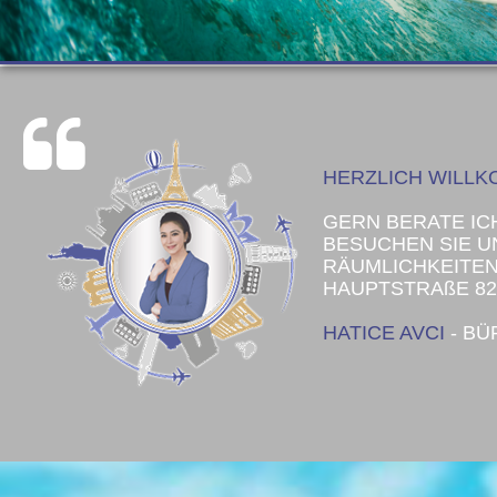
HERZLICH WILL
GERN BERATE IC
BESUCHEN SIE U
RÄUMLICHKEITEN
HAUPTSTRAßE 82
HATICE AVCI
- BÜ